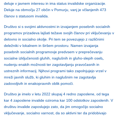
deluje v javnem interesu in ima status invalidske organizacije.
Deluje na območju 27 občin v Pomurju, vanj je včlanjenih 473
članov s statusom invalida.
Društvo si s svojimi aktivnostmi in izvajanjem posebnih socialnih
programov prizadeva lajšati težave svojih članov pri vključevanju v
delovno in socialno okolje. Pri tem se povezujejo z različnimi
deležniki v lokalnem in širšem prostoru. Namen izvajanja
posebnih socialnih programovje predvsem v preprečevanju
socialne izključenosti gluhih, naglušnih in gluho-slepih oseb
,
nudenju enakih možnosti ter zagotavljanju pravočasnih in
ustreznih informacij. Njihovi programi tako zapolnjujejo vrzel v
mreži javnih služb, ki gluhim in naglušnim ne zagotavlja
zadovoljivih in enakopravnih oblik pomoči.
Društvo je imelo v letu 2022 skupaj 4 redno zaposlene, od tega
kar 4 zaposlene invalide oziroma kar 100 odstotkov zaposlenih. V
društvu invalide zaposlujejo zato, da jim omogočijo socialno
vključevanje, socialno varnost, da so aktivni ter da pridobivajo