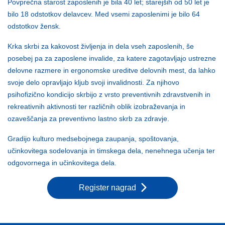
Povprečna starost zaposlenih je bila 40 let; starejših od 50 let je
bilo 18 odstotkov delavcev. Med vsemi zaposlenimi je bilo 64
odstotkov žensk.
Krka skrbi za kakovost življenja in dela vseh zaposlenih, še
posebej pa za zaposlene invalide, za katere zagotavljajo ustrezne
delovne razmere in ergonomske ureditve delovnih mest, da lahko
svoje delo opravljajo kljub svoji invalidnosti. Za njihovo
psihofizično kondicijo skrbijo z vrsto preventivnih zdravstvenih in
rekreativnih aktivnosti ter različnih oblik izobraževanja in
ozaveščanja za preventivno lastno skrb za zdravje.
Gradijo kulturo medsebojnega zaupanja, spoštovanja,
učinkovitega sodelovanja in timskega dela, nenehnega učenja ter
odgovornega in učinkovitega dela.
Register nagrad