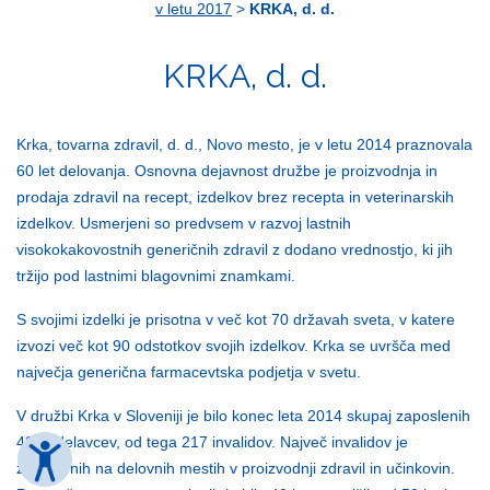
v letu 2017
>
KRKA, d. d.
KRKA, d. d.
Krka, tovarna zdravil, d. d., Novo mesto, je v letu 2014 praznovala
60 let delovanja. Osnovna dejavnost družbe je proizvodnja in
prodaja zdravil na recept, izdelkov brez recepta in veterinarskih
izdelkov. Usmerjeni so predvsem v razvoj lastnih
visokokakovostnih generičnih zdravil z dodano vrednostjo, ki jih
tržijo pod lastnimi blagovnimi znamkami.
S svojimi izdelki je prisotna v več kot 70 državah sveta, v katere
izvozi več kot 90 odstotkov svojih izdelkov. Krka se uvršča med
največja generična farmacevtska podjetja v svetu.
V družbi Krka v Sloveniji je bilo konec leta 2014 skupaj zaposlenih
4210 delavcev, od tega 217 invalidov. Največ invalidov je
zaposlenih na delovnih mestih v proizvodnji zdravil in učinkovin.