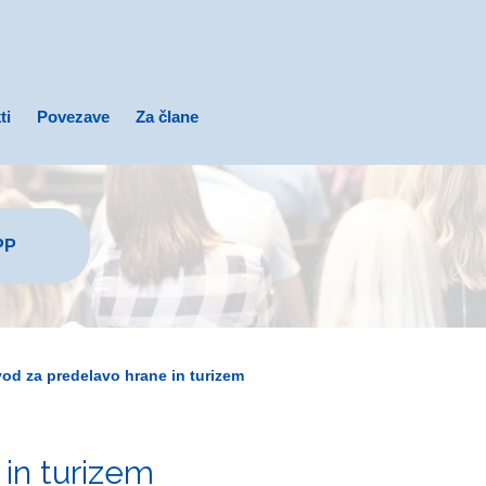
ti
Povezave
Za člane
PP
d za predelavo hrane in turizem
in turizem