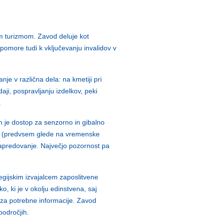
m turizmom. Zavod deluje kot
ipomore tudi k vključevanju invalidov v
e v različna dela: na kmetiji pri
daji, pospravljanju izdelkov, peki
.
n je dostop za senzorno in gibalno
ika (predvsem glede na vremenske
 napredovanje. Največjo pozornost pa
regijskim izvajalcem zaposlitvene
, ki je v okolju edinstvena, saj
i za potrebne informacije. Zavod
odročjih.