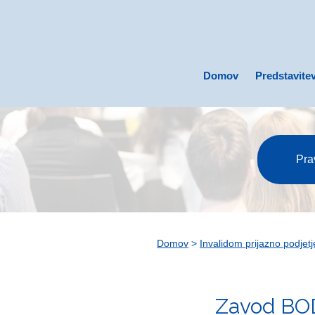
Domov
Predstavite
Pra
Domov
>
Invalidom prijazno podjetj
Zavod BOD