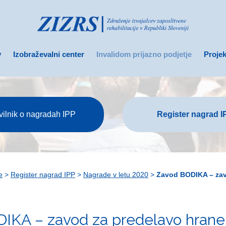
v
Izobraževalni center
Invalidom prijazno podjetje
Projek
vilnik o nagradah IPP
Register nagrad I
e
>
Register nagrad IPP
>
Nagrade v letu 2020
>
Zavod BODIKA – zavo
IKA – zavod za predelavo hrane 