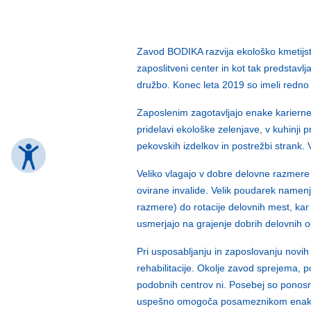
Zavod BODIKA razvija ekološko kmetijst
zaposlitveni center in kot tak predstavl
družbo. Konec leta 2019 so imeli redno 
Zaposlenim zagotavljajo enake karierne 
pridelavi ekološke zelenjave, v kuhinji pr
pekovskih izdelkov in postrežbi strank. V
Veliko vlagajo v dobre delovne razmere 
ovirane invalide. Velik poudarek namen
razmere) do rotacije delovnih mest, kar
usmerjajo na grajenje dobrih delovnih 
Pri usposabljanju in zaposlovanju novih 
rehabilitacije. Okolje zavod sprejema, 
podobnih centrov ni. Posebej so ponosni
uspešno omogoča posameznikom enake mož