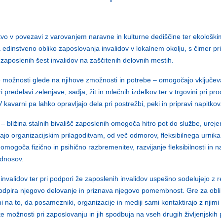
vo v povezavi z varovanjem naravne in kulturne dediščine ter ekološki
ja edinstveno obliko zaposlovanja invalidov v lokalnem okolju, s čimer pr
zaposlenih šest invalidov na zaščitenih delovnih mestih.
možnosti glede na njihove zmožnosti in potrebe – omogočajo vključevanj
i predelavi zelenjave, sadja, žit in mlečnih izdelkov ter v trgovini pri pro
 kavarni pa lahko opravljajo dela pri postrežbi, peki in pripravi napitkov
– bližina stalnih bivališč zaposlenih omogoča hitro pot do službe, ureje
jajo organizacijskim prilagoditvam, od več odmorov, fleksibilnega urn
 omogoča fizično in psihično razbremenitev, razvijanje fleksibilnosti in
odnosov.
invalidov ter pri podpori že zaposlenih invalidov uspešno sodelujejo z 
podpira njegovo delovanje in priznava njegovo pomembnost. Gre za obliko
 na to, da posamezniki, organizacije in mediji sami kontaktirajo z njim
nosti pri zaposlovanju in jih spodbuja na vseh drugih življenjskih p