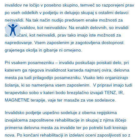
invalidov ne ločijo v posebno skupino, temveč so razporejeni prav
po vseh oddelkih v podjetju in delujejo skupaj s ostalimi delavci
neinvalidi. Na tak način nudijo predvsem enake možnosti za
razvoj invalidov, kot neinvalidov. Na enakih delovnih, so invalidi
isto plačani, kot neinvalidi, prav tako imajo iste možnosti za
napredovanje. Vsem zaposlenim je zagotovljena dostopnost
grajenega okolja in gibanje ni omejeno.
Pri vsakem posamezniku – invalidu poskušajo poiskati delo, pri
katerem ga njegova invalidnost karseda najmanj ovira, delovna
mesta pa tudi prilagodijo posamezniku. Vsako leto organizirajo
šolanja, ki so namenjena vsem zaposlenim. V pripravi imajo tudi
terapevtsko sobo v kateri bodo brezplačno izvajali TENZ, IR,
MAGNETNE terapije, vaje ter masaže za vse sodelavce.
Invalidsko podjetje uspešno sodeluje z obema regijskima
izvajalcema zaposlitvene rehabilitacije in skupaj z njima iščejo
primerna delovna mesta za invalide ter po potrebi tudi kreirajo
nova. Po končani rehabilitaciji in izdelani oceni zaposljivosti so z