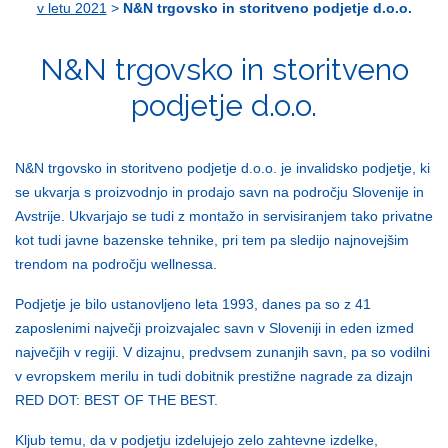
v letu 2021
>
N&N trgovsko in storitveno podjetje d.o.o.
N&N trgovsko in storitveno
podjetje d.o.o.
N&N trgovsko in storitveno podjetje d.o.o. je invalidsko podjetje, ki
se ukvarja s proizvodnjo in prodajo savn na področju Slovenije in
Avstrije. Ukvarjajo se tudi z montažo in servisiranjem tako privatne
kot tudi javne bazenske tehnike, pri tem pa sledijo najnovejšim
trendom na področju wellnessa.
Podjetje je bilo ustanovljeno leta 1993, danes pa so z 41
zaposlenimi največji proizvajalec savn v Sloveniji in eden izmed
največjih v regiji. V dizajnu, predvsem zunanjih savn, pa so vodilni
v evropskem merilu in tudi dobitnik prestižne nagrade za dizajn
RED DOT: BEST OF THE BEST.
Kljub temu, da v podjetju izdelujejo zelo zahtevne izdelke,