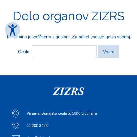
Delo organov ZIZRS
Ta vsebina je zaščitena z geslom. Za ogled vnesite geslo spodaj:
Geslo:
Pisarna: Dunajska cesta 5, 1000 Ljubljana
01 280 34 50