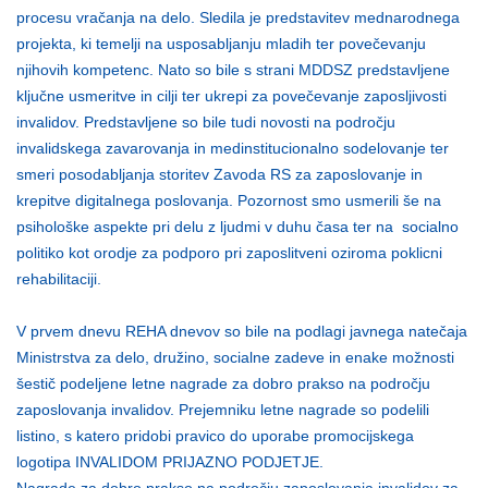
procesu vračanja na delo. Sledila je predstavitev mednarodnega
projekta, ki temelji na usposabljanju mladih ter povečevanju
njihovih kompetenc. Nato so bile s strani MDDSZ predstavljene
ključne usmeritve in cilji ter ukrepi za povečevanje zaposljivosti
invalidov. Predstavljene so bile tudi novosti na področju
invalidskega zavarovanja in medinstitucionalno sodelovanje ter
smeri posodabljanja storitev Zavoda RS za zaposlovanje in
krepitve digitalnega poslovanja. Pozornost smo usmerili še na
psihološke aspekte pri delu z ljudmi v duhu časa ter na socialno
politiko kot orodje za podporo pri zaposlitveni oziroma poklicni
rehabilitaciji.
V prvem dnevu REHA dnevov so bile na podlagi javnega natečaja
Ministrstva za delo, družino, socialne zadeve in enake možnosti
šestič podeljene letne nagrade za dobro prakso na področju
zaposlovanja invalidov. Prejemniku letne nagrade so podelili
listino, s katero pridobi pravico do uporabe promocijskega
logotipa INVALIDOM PRIJAZNO PODJETJE.
Nagrade za dobro prakso na področju zaposlovanja invalidov za