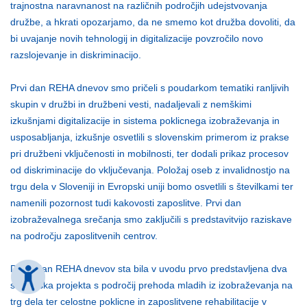
trajnostna naravnanost na različnih področjih udejstvovanja
družbe, a hkrati opozarjamo, da ne smemo kot družba dovoliti, da
bi uvajanje novih tehnologij in digitalizacije povzročilo novo
razslojevanje in diskriminacijo.
Prvi dan REHA dnevov smo pričeli s poudarkom tematiki ranljivih
skupin v družbi in družbeni vesti, nadaljevali z nemškimi
izkušnjami digitalizacije in sistema poklicnega izobraževanja in
usposabljanja, izkušnje osvetlili s slovenskim primerom iz prakse
pri družbeni vključenosti in mobilnosti, ter dodali prikaz procesov
od diskriminacije do vključevanja. Položaj oseb z invalidnostjo na
trgu dela v Sloveniji in Evropski uniji bomo osvetlili s številkami ter
namenili pozornost tudi kakovosti zaposlitve. Prvi dan
izobraževalnega srečanja smo zaključili s predstavitvijo raziskave
na področju zaposlitvenih centrov.
Drugi dan REHA dnevov sta bila v uvodu prvo predstavljena dva
slovenska projekta s področij prehoda mladih iz izobraževanja na
trg dela ter celostne poklicne in zaposlitvene rehabilitacije v