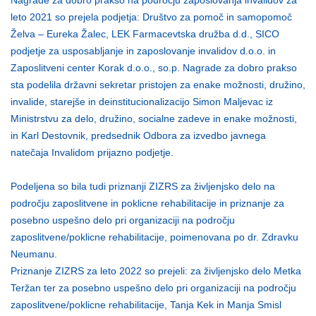
leto 2021 so prejela podjetja: Društvo za pomoč in samopomoč
Želva – Eureka Žalec, LEK Farmacevtska družba d.d., SICO
podjetje za usposabljanje in zaposlovanje invalidov d.o.o. in
Zaposlitveni center Korak d.o.o., so.p. Nagrade za dobro prakso
sta podelila državni sekretar pristojen za enake možnosti, družino,
invalide, starejše in deinstitucionalizacijo Simon Maljevac iz
Ministrstvu za delo, družino, socialne zadeve in enake možnosti,
in Karl Destovnik, predsednik Odbora za izvedbo javnega
natečaja Invalidom prijazno podjetje.
Podeljena so bila tudi priznanji ZIZRS za življenjsko delo na
področju zaposlitvene in poklicne rehabilitacije in priznanje za
posebno uspešno delo pri organizaciji na področju
zaposlitvene/poklicne rehabilitacije, poimenovana po dr. Zdravku
Neumanu.
Priznanje ZIZRS za leto 2022 so prejeli: za življenjsko delo Metka
Teržan ter za posebno uspešno delo pri organizaciji na področju
zaposlitvene/poklicne rehabilitacije, Tanja Kek in Manja Smisl