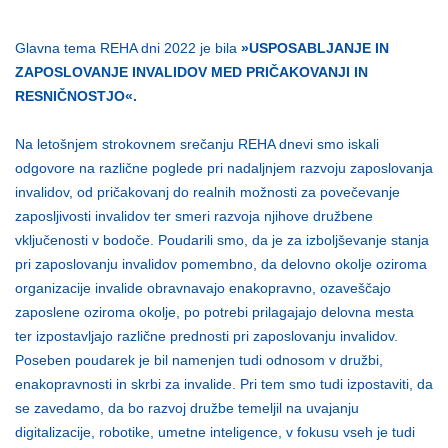
Glavna tema REHA dni 2022 je bila
»USPOSABLJANJE IN
ZAPOSLOVANJE INVALIDOV MED PRIČAKOVANJI IN
RESNIČNOSTJO«.
Na letošnjem strokovnem srečanju REHA dnevi smo iskali
odgovore na različne poglede pri nadaljnjem razvoju zaposlovanja
invalidov, od pričakovanj do realnih možnosti za povečevanje
zaposljivosti invalidov ter smeri razvoja njihove družbene
vključenosti v bodoče. Poudarili smo, da je za izboljševanje stanja
pri zaposlovanju invalidov pomembno, da delovno okolje oziroma
organizacije invalide obravnavajo enakopravno, ozaveščajo
zaposlene oziroma okolje, po potrebi prilagajajo delovna mesta
ter izpostavljajo različne prednosti pri zaposlovanju invalidov.
Poseben poudarek je bil namenjen tudi odnosom v družbi,
enakopravnosti in skrbi za invalide. Pri tem smo tudi izpostaviti, da
se zavedamo, da bo razvoj družbe temeljil na uvajanju
digitalizacije, robotike, umetne inteligence, v fokusu vseh je tudi