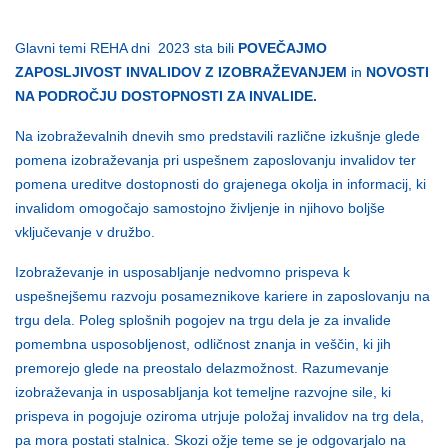
Glavni temi REHA dni 2023 sta bili
POVEČAJMO
ZAPOSLJIVOST INVALIDOV Z IZOBRAŽEVANJEM
in
NOVOSTI
NA PODROČJU DOSTOPNOSTI ZA INVALIDE.
Na izobraževalnih dnevih smo predstavili različne izkušnje glede
pomena izobraževanja pri uspešnem zaposlovanju invalidov ter
pomena ureditve dostopnosti do grajenega okolja in informacij, ki
invalidom omogočajo samostojno življenje in njihovo boljše
vključevanje v družbo.
Izobraževanje in usposabljanje nedvomno prispeva k
uspešnejšemu razvoju posameznikove kariere in zaposlovanju na
trgu dela. Poleg splošnih pogojev na trgu dela je za invalide
pomembna usposobljenost, odličnost znanja in veščin, ki jih
premorejo glede na preostalo delazmožnost. Razumevanje
izobraževanja in usposabljanja kot temeljne razvojne sile, ki
prispeva in pogojuje oziroma utrjuje položaj invalidov na trg dela,
pa mora postati stalnica. Skozi ožje teme se je odgovarjalo na