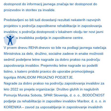
dostopnost do informacij javnega značaja ter dostopnost do
proizvodov in storitev za invalide.
Predstavljeni so bili tudi dosedanji rezultati nekaterih razvojnih
projektov s področja zaposlitvene rehabilitacije in zaposlovanja
invalidov, s področja dostopnosti v lokalnem okolju ter novi javni
razpis za invalidska podjetja in zaposlitvene centre.
V prvem dnevu REHA dnevov so bile na podlagi javnega natečaja
Ministrstva za delo, družino, socialne zadeve in enake možnosti
sedmič podeljene letne nagrade za dobro prakso na področju
zaposlovanja invalidov. Prejemniku letne nagrade so podelili
listino, s katero pridobi pravico do uporabe promocijskega
logotipa INVALIDOM PRIJAZNO PODJETJE.
Nagrade za dobro prakso na področju zaposlovanja invalidov za
leto 2022 so prejela organizacije: Društvo gluhih in naglušnih
Pomurja Murska Sobota, SPAR Slovenija, d. o. o., BODOČNOST
podjetje za rehabilitacijo in zaposlitev invalidov Maribor, d. o. o. in
KORENIKA – zavod za usposabljanje in zaposlovanje invalidnih