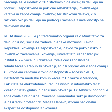
Srečanja se je udeležilo 207 strokovnih delavcev, ki delujejo na
področju zaposlitvene in poklicne rehabilitacije, invalidskega
varstva in zaposlovanja invalidov, ter strokovni delavci, ki v
različnih okoljih delujejo na področju ravnanja z invalidnostjo na
delovnem mestu.
REHA dnevi 2023, ki jih tradicionalno organizirajo Ministrstvo za
delo, družino, socialne zadeve in enake možnosti, Zavod
Republike Slovenije za zaposlovanje, Zavod za pokojninsko in
invalidsko zavarovanje Slovenije, Univerzitetni rehabilitacijski
inštitut RS – Soča in Združenje izvajalcev zaposlitvene
rehabilitacije v Republiki Sloveniji, so bili pripravljeni v sodelovanju
z Evropskim centrom virov o dostopnosti – AccessibleEU,
Inštitutom za medijske komunikacije iz Univerze v Mariboru,
Fakultete za elektrotehniko, računalništvo in informatiko ter z
Zvezo društev gluhih in naglušnih Slovenije. Pri tehnični podpori je
sodelovala tudi družba Proevent. Koordinator sekcije dostopnosti
je bil izredni profesor dr. Matjaž Debevc, izbrani nacionalni
ekspert za dostopnost iz Slovenije.