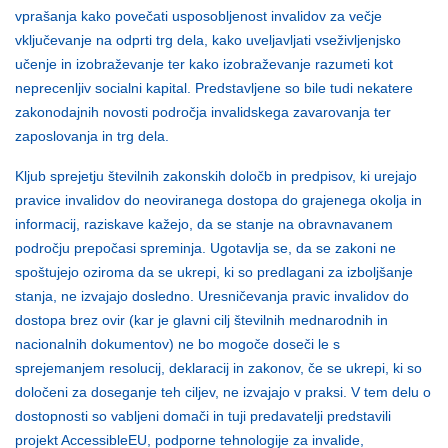
vprašanja kako povečati usposobljenost invalidov za večje
vključevanje na odprti trg dela, kako uveljavljati vseživljenjsko
učenje in izobraževanje ter kako izobraževanje razumeti kot
neprecenljiv socialni kapital. Predstavljene so bile tudi nekatere
zakonodajnih novosti področja invalidskega zavarovanja ter
zaposlovanja in trg dela.
Kljub sprejetju številnih zakonskih določb in predpisov, ki urejajo
pravice invalidov do neoviranega dostopa do grajenega okolja in
informacij, raziskave kažejo, da se stanje na obravnavanem
področju prepočasi spreminja. Ugotavlja se, da se zakoni ne
spoštujejo oziroma da se ukrepi, ki so predlagani za izboljšanje
stanja, ne izvajajo dosledno. Uresničevanja pravic invalidov do
dostopa brez ovir (kar je glavni cilj številnih mednarodnih in
nacionalnih dokumentov) ne bo mogoče doseči le s
sprejemanjem resolucij, deklaracij in zakonov, če se ukrepi, ki so
določeni za doseganje teh ciljev, ne izvajajo v praksi. V tem delu o
dostopnosti so vabljeni domači in tuji predavatelji predstavili
projekt AccessibleEU, podporne tehnologije za invalide,